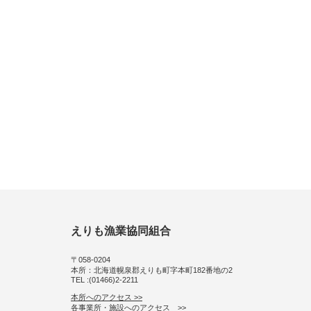
えりも漁業協同組合
〒058-0204
本所：北海道幌泉郡えりも町字本町182番地の2
TEL :(01466)2-2211
本所へのアクセス >>
各事業所・施設へのアクセス >>