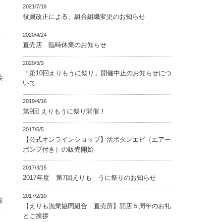
2021/7/18
役員改正による、組合組織変更のお知らせ
い
2020/4/24
直売店 臨時休業のお知らせ
2020/3/3
「第10回えりもうに祭り」開催中止のお知らせにつ
染
いて
2019/4/16
第9回 えりもうに祭り開催！
2017/5/5
【公式オンラインショップ】活ボタンエビ（エアー
ポンプ付き）の販売開始
2017/3/15
2017年度 第7回えりも うに祭りのお知らせ
2017/2/10
覧
【えりも漁業協同組合 直売所】開店５周年のお礼
とご挨拶